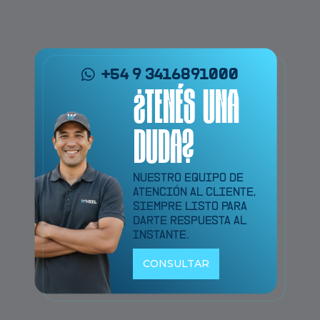
+54 9 3416891000
¿TENÉS UNA
DUDA?
NUESTRO EQUIPO DE
ATENCIÓN AL CLIENTE,
SIEMPRE LISTO PARA
DARTE RESPUESTA AL
INSTANTE.
CONSULTAR